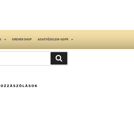
G
DREHER SHOP
ADATVÉDELEM-GDPR
HOZZÁSZÓLÁSOK