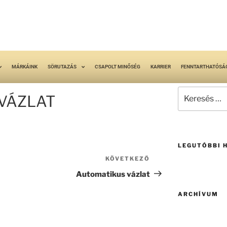
MÁRKÁINK
SÖRUTAZÁS
CSAPOLT MINŐSÉG
KARRIER
FENNTARTHATÓSÁ
VÁZLAT
LEGUTÓBBI 
KÖVETKEZŐ
Automatikus vázlat
ARCHÍVUM