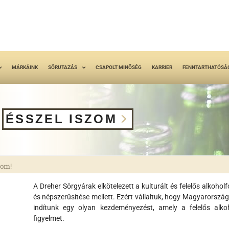
MÁRKÁINK
SÖRUTAZÁS
CSAPOLT MINŐSÉG
KARRIER
FENNTARTHATÓSÁ
ÉSSZEL ISZOM
zom!
A Dreher Sörgyárak elkötelezett a kulturált és felelős alkoho
és népszerűsítése mellett. Ezért vállaltuk, hogy Magyarország
indítunk egy olyan kezdeményezést, amely a felelős alko
figyelmet.