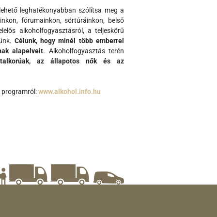
lehető leghatékonyabban szólítsa meg a
inkon, fórumainkon, sörtúráinkon, belső
elős alkoholfogyasztásról, a teljeskörű
dünk.
Célunk, hogy minél több emberrel
ak alapelveit
. Alkoholfogyasztás terén
atalkorúak, az állapotos nők és az
s programról:
www.alkohol.info.hu