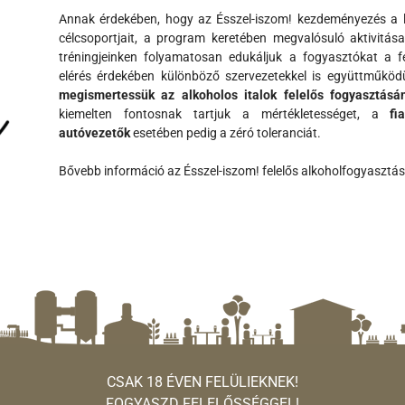
Annak érdekében, hogy az Ésszel-iszom! kezdeményezés a 
célcsoportjait, a program keretében megvalósuló aktivitása
tréningjeinken folyamatosan edukáljuk a fogyasztókat a fel
elérés érdekében különböző szervezetekkel is együttműkö
megismertessük az alkoholos italok felelős fogyasztásán
kiemelten fontosnak tartjuk a mértékletességet, a
fi
autóvezetők
esetében pedig a zéró toleranciát.
Bővebb információ az Ésszel-iszom! felelős alkoholfogyasztá
CSAK 18 ÉVEN FELÜLIEKNEK!
FOGYASZD FELELŐSSÉGGEL!