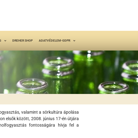
G
DREHER SHOP
ADATVÉDELEM-GDPR
lfogyasztás, valamint a sörkultúra ápolása
on elsők között, 2008. június 17-én útjára
holfogyasztás fontosságára hívja fel a