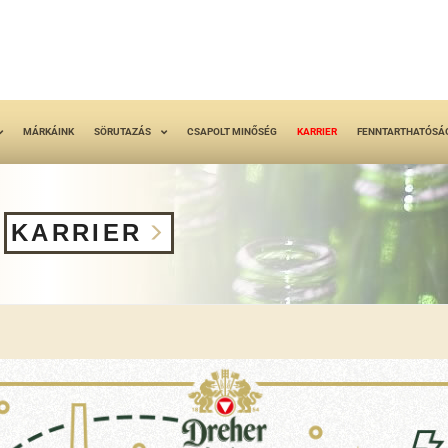
MÁRKÁINK
SÖRUTAZÁS
CSAPOLT MINŐSÉG
KARRIER
FENNTARTHATÓSÁ
KARRIER