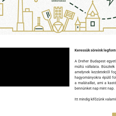
Keressük söreink legfont
A Dreher Budapest egyet
múltú vállalata. Büszkék
amelynek kezdetektől fog
hagyományokra épülő fol
a malátaillat, ami a kast
bennünket nap mint nap.
Itt mindig kifőzünk valami