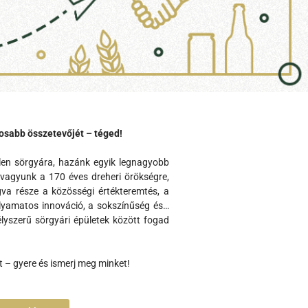
osabb összetevőjét – téged!
len sörgyára, hazánk egyik legnagyobb
 vagyunk a 170 éves dreheri örökségre,
va része a közösségi értékteremtés, a
yamatos innováció, a sokszínűség és…
élyszerű sörgyári épületek között fogad
t – gyere és ismerj meg minket!