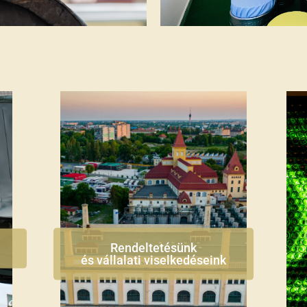
Rendeltetésünk
és vállalati viselkedéseink