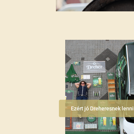
Ezért jó Dreheresnek lenni