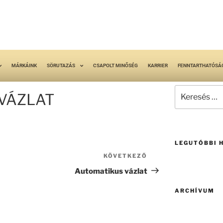
MÁRKÁINK
SÖRUTAZÁS
CSAPOLT MINŐSÉG
KARRIER
FENNTARTHATÓSÁ
VÁZLAT
LEGUTÓBBI 
KÖVETKEZŐ
Automatikus vázlat
ARCHÍVUM