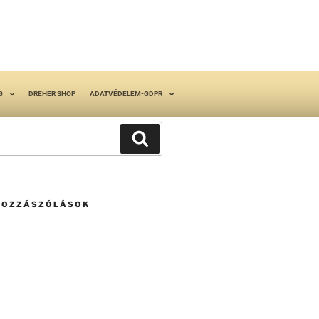
G
DREHER SHOP
ADATVÉDELEM-GDPR
HOZZÁSZÓLÁSOK