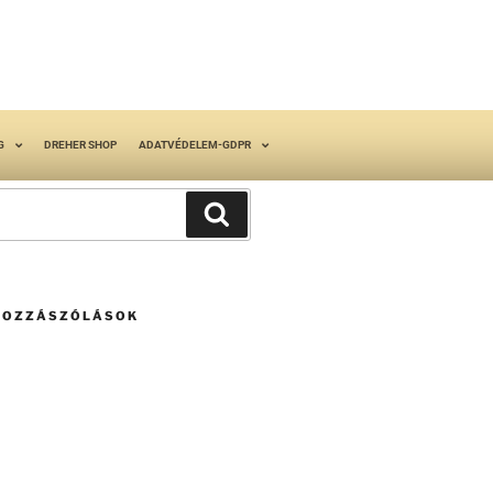
G
DREHER SHOP
ADATVÉDELEM-GDPR
HOZZÁSZÓLÁSOK