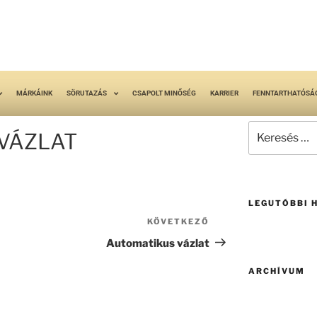
MÁRKÁINK
SÖRUTAZÁS
CSAPOLT MINŐSÉG
KARRIER
FENNTARTHATÓSÁ
VÁZLAT
LEGUTÓBBI 
KÖVETKEZŐ
Automatikus vázlat
ARCHÍVUM