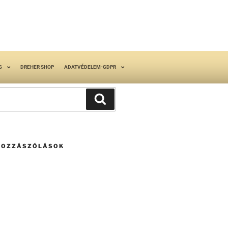
G
DREHER SHOP
ADATVÉDELEM-GDPR
HOZZÁSZÓLÁSOK