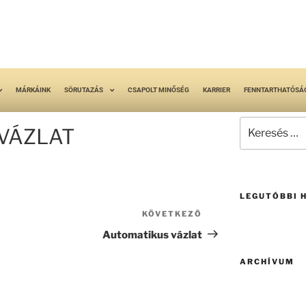
MÁRKÁINK
SÖRUTAZÁS
CSAPOLT MINŐSÉG
KARRIER
FENNTARTHATÓSÁ
VÁZLAT
LEGUTÓBBI 
KÖVETKEZŐ
Automatikus vázlat
ARCHÍVUM