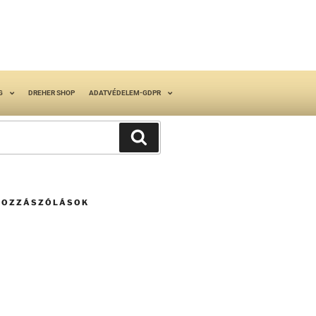
G
DREHER SHOP
ADATVÉDELEM-GDPR
HOZZÁSZÓLÁSOK