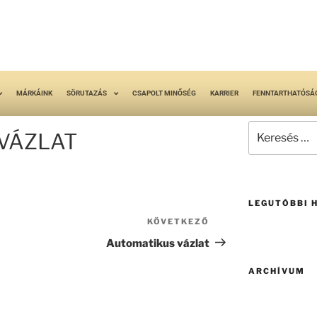
MÁRKÁINK
SÖRUTAZÁS
CSAPOLT MINŐSÉG
KARRIER
FENNTARTHATÓSÁ
VÁZLAT
LEGUTÓBBI 
KÖVETKEZŐ
Automatikus vázlat
ARCHÍVUM