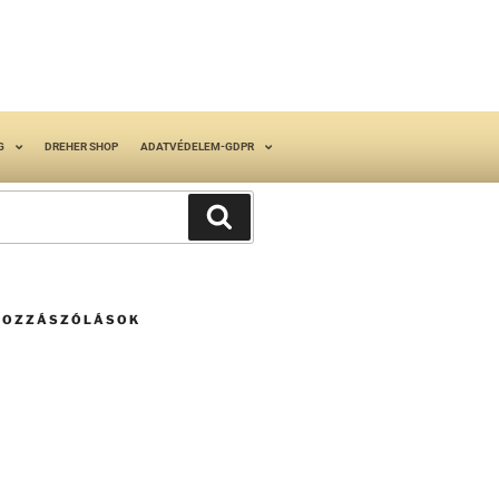
G
DREHER SHOP
ADATVÉDELEM-GDPR
HOZZÁSZÓLÁSOK