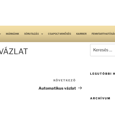
MÁRKÁINK
SÖRUTAZÁS
CSAPOLT MINŐSÉG
KARRIER
FENNTARTHATÓSÁ
VÁZLAT
LEGUTÓBBI 
KÖVETKEZŐ
Automatikus vázlat
ARCHÍVUM