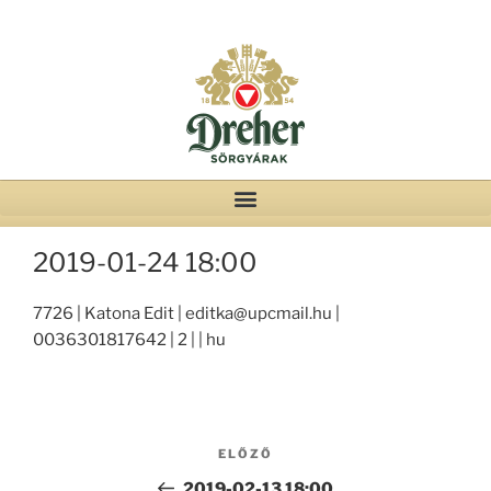
2019-01-24 18:00
7726 | Katona Edit | editka@upcmail.hu |
0036301817642 | 2 | | hu
ELŐZŐ
2019-02-13 18:00