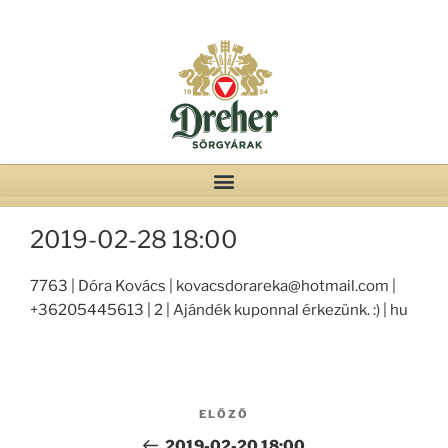
2019-02-28 18:00
7763 | Dóra Kovács | kovacsdorareka@hotmail.com |
+36205445613 | 2 | Ajándék kuponnal érkezünk. :) | hu
ELŐZŐ
2019-02-20 18:00