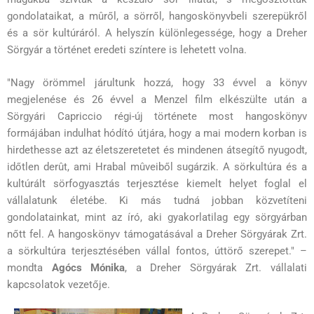
gondolataikat, a mûről, a sörről, hangoskönyvbeli szerepükről
és a sör kultúráról. A helyszín különlegessége, hogy a Dreher
Sörgyár a történet eredeti színtere is lehetett volna.
"Nagy örömmel járultunk hozzá, hogy 33 évvel a könyv
megjelenése és 26 évvel a Menzel film elkészülte után a
Sörgyári Capriccio régi-új története most hangoskönyv
formájában indulhat hódító útjára, hogy a mai modern korban is
hirdethesse azt az életszeretetet és mindenen átsegítő nyugodt,
időtlen derût, ami Hrabal mûveiből sugárzik. A sörkultúra és a
kultúrált sörfogyasztás terjesztése kiemelt helyet foglal el
vállalatunk életébe. Ki más tudná jobban közvetíteni
gondolatainkat, mint az író, aki gyakorlatilag egy sörgyárban
nőtt fel. A hangoskönyv támogatásával a Dreher Sörgyárak Zrt.
a sörkultúra terjesztésében vállal fontos, úttörő szerepet." –
mondta
Agócs Mónika
, a Dreher Sörgyárak Zrt. vállalati
kapcsolatok vezetője.