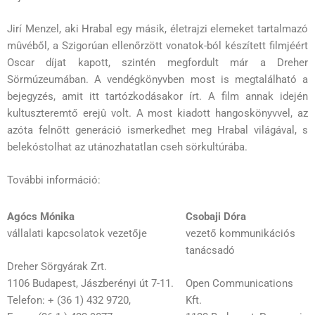
Jirí Menzel, aki Hrabal egy másik, életrajzi elemeket tartalmazó
mûvéből, a Szigorúan ellenőrzött vonatok-ból készített filmjéért
Oscar díjat kapott, szintén megfordult már a Dreher
Sörmúzeumában. A vendégkönyvben most is megtalálható a
bejegyzés, amit itt tartózkodásakor írt. A film annak idején
kultuszteremtő erejû volt. A most kiadott hangoskönyvvel, az
azóta felnőtt generáció ismerkedhet meg Hrabal világával, s
belekóstolhat az utánozhatatlan cseh sörkultúrába.
További információ:
Agócs Mónika
Csobaji Dóra
vállalati kapcsolatok vezetője
vezető kommunikációs
tanácsadó
Dreher Sörgyárak Zrt.
1106 Budapest, Jászberényi út 7-11.
Open Communications
Telefon: + (36 1) 432 9720,
Kft.