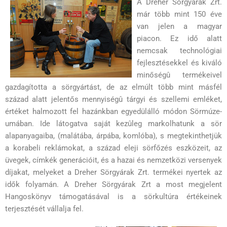
A Dreher Sörgyárak Zrt.
már több mint 150 éve
van jelen a magyar
piacon. Ez idő alatt
nemcsak technológiai
fejlesztésekkel és kiváló
minőségû termékeivel
gazdagította a sörgyártást, de az elmúlt több mint másfél
század alatt jelentős mennyiségû tárgyi és szellemi emléket,
értéket halmozott fel hazánkban egyedülálló módon Sörmúze-
umában. Ide látogatva saját kezûleg markolhatunk a sör
alapanyagaiba, (malátába, árpába, komlóba), s megtekinthetjük
a korabeli reklámokat, a század eleji sörfőzés eszközeit, az
üvegek, címkék generációit, és a hazai és nemzetközi versenyek
díjakat, melyeket a Dreher Sörgyárak Zrt. termékei nyertek az
idők folyamán. A Dreher Sörgyárak Zrt a most megjelent
Hangoskönyv támogatásával is a sörkultúra értékeinek
terjesztését vállalja fel.