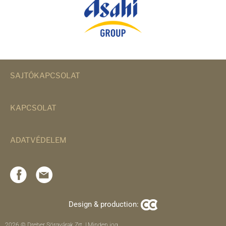
SAJTÓKAPCSOLAT
KAPCSOLAT
ADATVÉDELEM
Design & production:
2026 © Dreher Sörgyárak Zrt. | Minden jog