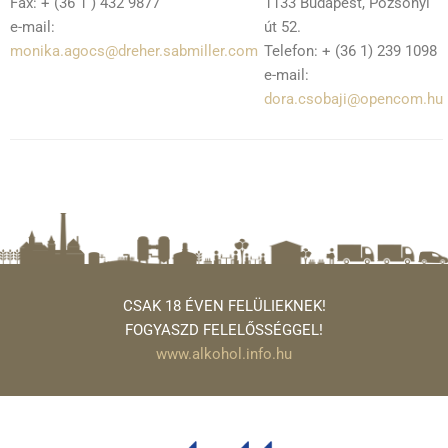
Fax: + (36 1 ) 432 9877
1133 Budapest, Pozsonyi
e-mail:
út 52.
monika.agocs@dreher.sabmiller.com
Telefon: + (36 1) 239 1098
e-mail:
dora.csobaji@opencom.hu
CSAK 18 ÉVEN FELÜLIEKNEK!
FOGYASZD FELELŐSSÉGGEL!
www.alkohol.info.hu