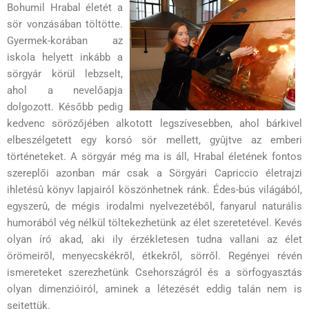
Bohumil Hrabal életét a
sör vonzásában töltötte.
Gyermek-korában az
iskola helyett inkább a
sörgyár körül lebzselt,
ahol a nevelőapja
dolgozott. Később pedig
kedvenc sörözőjében alkotott legszívesebben, ahol bárkivel
elbeszélgetett egy korsó sör mellett, gyûjtve az emberi
történeteket. A sörgyár még ma is áll, Hrabal életének fontos
szereplői azonban már csak a Sörgyári Capriccio életrajzi
ihletésû könyv lapjairól köszönhetnek ránk. Édes-bús világából,
egyszerû, de mégis irodalmi nyelvezetéből, fanyarul naturális
humorából vég nélkül töltekezhetünk az élet szeretetével. Kevés
olyan író akad, aki ily érzékletesen tudna vallani az élet
örömeiről, menyecskékről, étkekről, sörről. Regényei révén
ismereteket szerezhetünk Csehországról és a sörfogyasztás
olyan dimenzióiról, aminek a létezését eddig talán nem is
sejtettük.