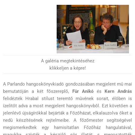
A galéria megtekintéséhez
klikkeljen a képre!
A Parlando hangoskönyvkiadó gondozásában megjelent mû mai
bemutatóján a két főszereplő,
Für Anikó
és
Kern András
felidézték Hrabal stílust teremtő mûvének sorait, élőben is
ízelítőt adva a most megjelent hangoskönyvből. Ezt követően a
jelenlévő újságírókkal bejárták a Főzőházat, elkalauzolva őket a
nedû készítésének rejtelmeibe. A főzőmester segítségével
megismerkedtek egy hamisítatlan Főzőház hangulatával,
magukba szívták a készülő sör illatát, s megosztották