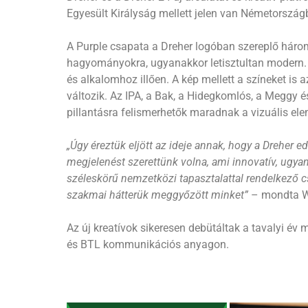
Egyesült Királyság mellett jelen van Németország
A Purple csapata a Dreher logóban szereplő hároms
hagyományokra, ugyanakkor letisztultan modern. 
és alkalomhoz illően. A kép mellett a színeket i
változik. Az IPA, a Bak, a Hidegkomlós, a Meggy 
pillantásra felismerhetők maradnak a vizuális el
„Úgy éreztük eljött az ideje annak, hogy a Dreher
megjelenést szerettünk volna, ami innovatív, ug
széleskörű nemzetközi tapasztalattal rendelkező c
szakmai hátterük meggyőzött minket”
– mondta Wi
Az új kreatívok sikeresen debütáltak a tavalyi é
és BTL kommunikációs anyagon.