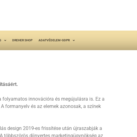
G
DREHER SHOP
ADATVÉDELEM-GDPR
tásáért.
 folyamatos innovációra és megújulásra is. Ez a
. A formanyelv és az elemek azonosak, a színek
 design 2019-es frissítése után újraszabják a
el. A többszörös díjnyertes marketingügynökség az