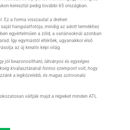
ukon keresztül pedig további 65 országban.
. Ez a forma visszautal a dreheri
saját hangulatfotója, mindig az adott termékhez
tében egyértelműen a zöld, a variánsoknál azonban
arad. Így egymástól eltérőek, ugyanakkor első
olja az új kreatív képi világ.
gy jól beazonosítható, látványos és egységes
ség kiválasztásánál fontos szempont volt, hogy
hozzánk a legközelebb, és magas színvonalú
 fokozatosan váltják majd a régieket minden ATL