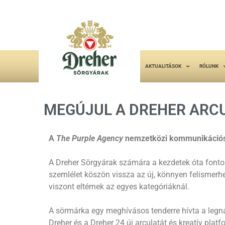
AKTUALITÁSOK
RÓLUNK
MEGÚJUL A DREHER ARC
A
The Purple Agency
nemzetközi kommunikációs ü
A Dreher Sörgyárak számára a kezdetek óta fonto
szemlélet köszön vissza az új, könnyen felismerh
viszont eltérnek az egyes kategóriáknál.
A sörmárka egy meghívásos tenderre hívta a legn
Dreher és a Dreher 24 új arculatát és kreatív plat