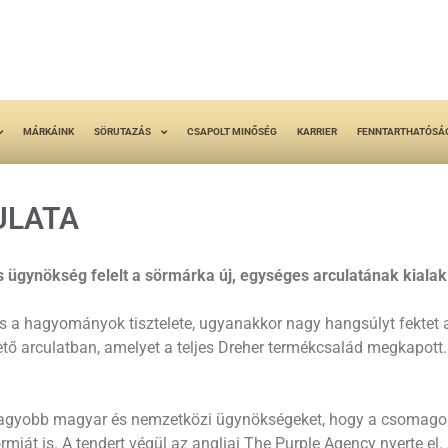
MÁRKÁINK
SÖRUTAZÁS
CSAPOLT MINŐSÉG
KARRIER
FENNTARTHATÓSÁ
ULATA
gynökség felelt a sörmárka új, egységes arculatának kialakí
s a hagyományok tisztelete, ugyanakkor nagy hangsúlyt fektet a
ető arculatban, amelyet a teljes Dreher termékcsalád megkapott
agyobb magyar és nemzetközi ügynökségeket, hogy a csomagolás
formját is. A tendert végül az angliai The Purple Agency nyerte 