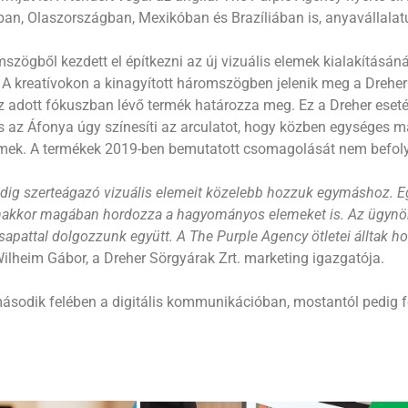
ban, Olaszországban, Mexikóban és Brazíliában is, anyavállalat
zögből kezdett el építkezni az új vizuális elemek kialakításánál
A kreatívokon a kinagyított háromszögben jelenik meg a Dreher 
s az adott fókuszban lévő termék határozza meg. Ez a Dreher ese
és az Áfonya úgy színesíti az arculatot, hogy közben egységes m
emek. A termékek 2019-ben bemutatott csomagolását nem befolyás
 eddig szerteágazó vizuális elemeit közelebb hozzuk egymáshoz. E
yanakkor magában hordozza a hagyományos elemeket is. Az ügynök
sapattal dolgozzunk együtt. A The Purple Agency ötletei álltak 
lheim Gábor, a Dreher Sörgyárak Zrt. marketing igazgatója.
v második felében a digitális kommunikációban, mostantól pedig