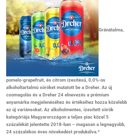
Gránátalma,
pomelo-grapefruit, és citrom ízesítésű, 0,0%-os
alkoholtartalmú söröket mutatott be a Dreher. Az új
csomagolás és a Dreher 24 elnevezés a prémium
anyamárka megjelenéséhez és értékeihez hozza közelebb
az új variánsokat. Az alkoholmentes, ízesített sörök
kategóriája Magyarországon a teljes piac közel 5
százalékát jelentette 2018-ban – magasan a legnagyobb,
24 százalékos éves növekedést produkálva.*