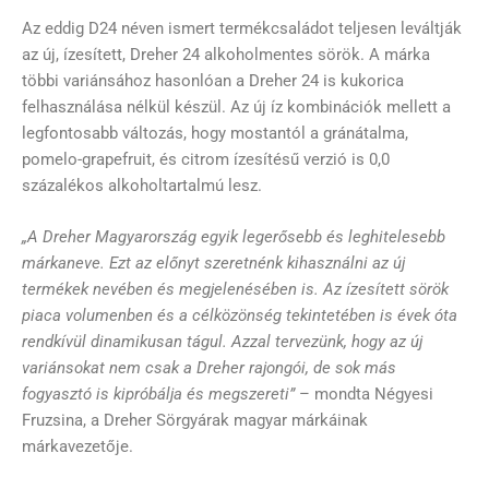
Az eddig D24 néven ismert termékcsaládot teljesen leváltják
az új, ízesített, Dreher 24 alkoholmentes sörök. A márka
többi variánsához hasonlóan a Dreher 24 is kukorica
felhasználása nélkül készül. Az új íz kombinációk mellett a
legfontosabb változás, hogy mostantól a gránátalma,
pomelo-grapefruit, és citrom ízesítésű verzió is 0,0
százalékos alkoholtartalmú lesz.
„A Dreher Magyarország egyik legerősebb és leghitelesebb
márkaneve. Ezt az előnyt szeretnénk kihasználni az új
termékek nevében és megjelenésében is. Az ízesített sörök
piaca volumenben és a célközönség tekintetében is évek óta
rendkívül dinamikusan tágul. Azzal tervezünk, hogy az új
variánsokat nem csak a Dreher rajongói, de sok más
fogyasztó is kipróbálja és megszereti”
– mondta Négyesi
Fruzsina, a Dreher Sörgyárak magyar márkáinak
márkavezetője.