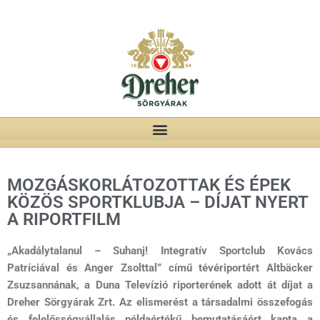
MOZGÁSKORLÁTOZOTTAK ÉS ÉPEK
KÖZÖS SPORTKLUBJA – DÍJAT NYERT
A RIPORTFILM
„Akadálytalanul – Suhanj! Integratív Sportclub Kovács
Patríciával és Anger Zsolttal” című tévériportért Altbäcker
Zsuzsannának, a Duna Televízió riporterének adott át díjat a
Dreher Sörgyárak Zrt. Az elismerést a társadalmi összefogás
és felelősségvállalás példaértékű bemutatásáért kapta a