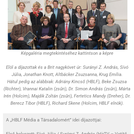
Képgaléria megtekintéséhez kattintson a képre
Elöl a díjazottak és a Brit nagykövet úr: Surányi Z. András, Sívó
Júlia, Jonathan Knott, Altbäcker Zsuzsanna, Krug Emília.
Hátul pedig az alábbiak: Adriány Kincső (HBLF), Beke Zsuzsa
(Richter), Vrannai Katalin (zsűri), Dr. Simon András (zsűri), Márta
Irén (Holcim), Majdik Zoltán (zsűri), Fertetics Mandy (Dreher), Dr.
Berecz Tibor (HBLF), Richard Skene (Holcim, HBLF elnök).
A „HBLF Média a Társadalomért” idei díjazottjai:
Első helyezett: Sívó Júlia / Surányi Z. András (HírTV – Vetítő