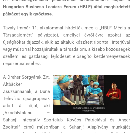
Hungarian Business Leaders Forum (HBLF) által meghirdetett
pályázat egyik győztese.
Tavaly immár 11. alkalommal hirdették meg a „HBLF Média a
Társadalomért” pályázatot, amellyel évről-évre azokat az
újságírókat díjazzák, akik az általuk készített riporttal, interjúval
vagy műsorral hozzájárultak a társadalom, a kisebb közösségek
szellemi és gazdasági fejlődését elősegítő kezdeményezések
népszerűsítéséhez.
A Dreher Sörgyárak Zrt.
Altbäcker
Zsuzsannának, a Duna
Televízió újságírójának
adott át díjat, aki
„Akadálytalanul –
Suhanj! Integratív Sportclub Kovács Patríciával és Anger
Zsolttal” című műsorában a Suhanj! Alapítvány munkáját