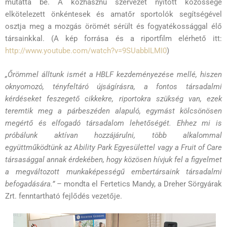
mutatta be. A közhasznú szervezet nyitott közössége
elkötelezett önkéntesek és amatőr sportolók segítségével
osztja meg a mozgás örömét sérült és fogyatékossággal élő
társainkkal. (A kép forrása és a riportfilm elérhető itt:
http://www.youtube.com/watch?v=9SUabbILMI0
)
„Őrömmel álltunk ismét a HBLF kezdeményezése mellé, hiszen
oknyomozó, tényfeltáró újságírásra, a fontos társadalmi
kérdéseket feszegető cikkekre, riportokra szükség van, ezek
teremtik meg a párbeszéden alapuló, egymást kölcsönösen
megértő és elfogadó társadalom lehetőségét. Ehhez mi is
próbálunk aktívan hozzájárulni, több alkalommal
együttműködtünk az Ability Park Egyesülettel vagy a Fruit of Care
társasággal annak érdekében, hogy közösen hívjuk fel a figyelmet
a megváltozott munkaképességű embertársaink társadalmi
befogadására.”
– mondta el Fertetics Mandy, a Dreher Sörgyárak
Zrt. fenntartható fejlődés vezetője.