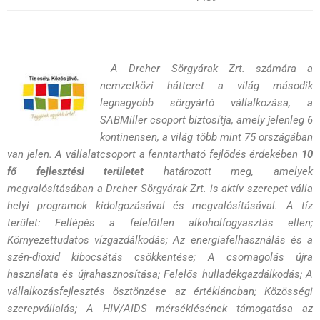
A Dreher Sörgyárak Zrt. számára a
nemzetközi hátteret a világ második
legnagyobb sörgyártó vállalkozása, a
SABMiller csoport biztosítja, amely jelenleg 6
kontinensen, a világ több mint 75 országában
van jelen. A vállalatcsoport a fenntartható fejlődés érdekében
10
fő fejlesztési terület
et
határozott meg, amelyek
megvalósításában a Dreher Sörgyárak Zrt. is aktív szerepet válla
helyi programok kidolgozásával és megvalósításával. A tíz
terület: Fellépés a felelőtlen alkoholfogyasztás ellen;
Környezettudatos vízgazdálkodás; Az energiafelhasználás és a
szén-dioxid kibocsátás csökkentése; A csomagolás újra
használata és újrahasznosítása; Felelős hulladékgazdálkodás; A
vállalkozásfejlesztés ösztönzése az értékláncban; Közösségi
szerepvállalás; A HIV/AIDS mérséklésének támogatása az