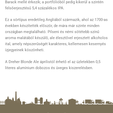
Barack mellé érkezik; a portfólióból pedig kikerül a szintén
felsőerjesztésű 5,4 százalékos IPA.
Ez a sörtípus eredetileg Angliából származik, ahol az 1700-as
években készítették először, de mára már szinte minden
országban megtalálható. Pilseni és némi sötétebb színű
aroma malátából készülő, ale élesztővel erjesztett alkoholos
ital, amely népszerűségét karakteres, kellemesen kesernyés
ízjegyeinek köszönheti.
A Dreher Blonde Ale áprilistól érhető el az üzletekben 0,5
literes alumínium dobozos és üveges kiszerelésben.