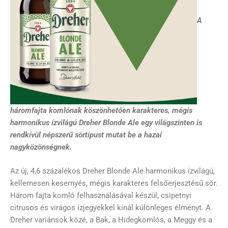
A
háromfajta komlónak köszönhetően karakteres, mégis
harmonikus ízvilágú Dreher Blonde Ale egy világszinten is
rendkívül népszerű sörtípust mutat be a hazai
nagyközönségnek.
Az új, 4,6 százalékos Dreher Blonde Ale harmonikus ízvilágú,
kellemesen kesernyés, mégis karakteres felsőerjesztésű sör.
Három fajta komló felhasználásával készül, csipetnyi
citrusos és virágos ízjegyekkel kínál különleges élményt. A
Dreher variánsok közé, a Bak, a Hidegkomlós, a Meggy és a