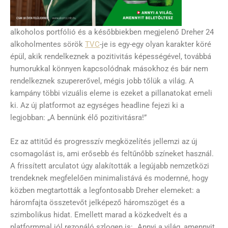
alkoholos portfólió és a későbbiekben megjelenő Dreher 24
alkoholmentes sörök
TVC
-je is egy-egy olyan karakter köré
épül, akik rendelkeznek a pozitivitás képességével, továbbá
humorukkal könnyen kapcsolódnak másokhoz és bár nem
rendelkeznek szupererővel, mégis jobb tőlük a világ. A
kampány többi vizuális eleme is ezeket a pillanatokat emeli
ki. Az új platformot az egységes headline fejezi ki a
legjobban: „A bennünk élő pozitivitásra!”
Ez az attitűd és progresszív megközelítés jellemzi az új
csomagolást is, ami erősebb és feltűnőbb színeket használ.
A frissített arculatot úgy alakították a legújabb nemzetközi
trendeknek megfelelően minimalistává és modernné, hogy
közben megtartották a legfontosabb Dreher elemeket: a
háromfajta összetevőt jelképező háromszöget és a
szimbolikus hidat. Emellett marad a közkedvelt és a
platformmal jól rezonáló szlogen is: „Annyi a világ, amennyit