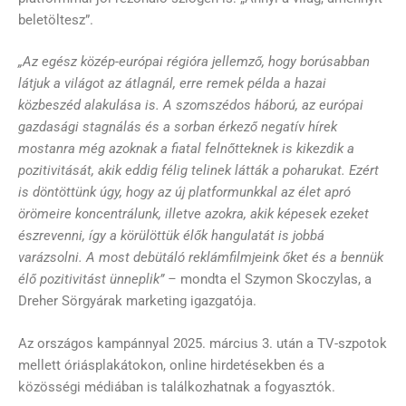
beletöltesz”.
„Az egész közép-európai régióra jellemző, hogy borúsabban
látjuk a világot az átlagnál, erre remek példa a hazai
közbeszéd alakulása is. A szomszédos háború, az európai
gazdasági stagnálás és a sorban érkező negatív hírek
mostanra még azoknak a fiatal felnőtteknek is kikezdik a
pozitivitását, akik eddig félig telinek látták a poharukat. Ezért
is döntöttünk úgy, hogy az új platformunkkal az élet apró
örömeire koncentrálunk, illetve azokra, akik képesek ezeket
észrevenni, így a körülöttük élők hangulatát is jobbá
varázsolni. A most debütáló reklámfilmjeink őket és a bennük
élő pozitivitást ünneplik” –
mondta el Szymon Skoczylas, a
Dreher Sörgyárak marketing igazgatója.
Az országos kampánnyal 2025. március 3. után a TV-szpotok
mellett óriásplakátokon, online hirdetésekben és a
közösségi médiában is találkozhatnak a fogyasztók.