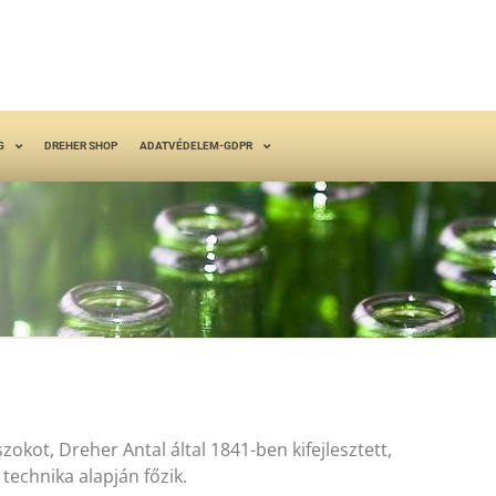
G
DREHER SHOP
ADATVÉDELEM-GDPR
kot, Dreher Antal által 1841-ben kifejlesztett,
echnika alapján főzik.