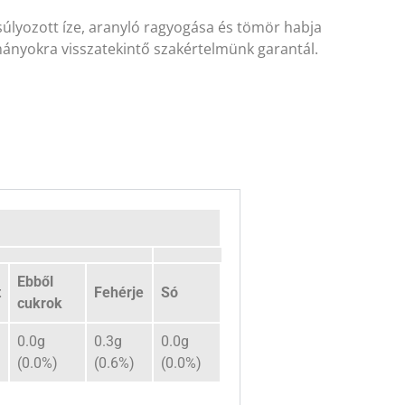
súlyozott íze, aranyló ragyogása és tömör habja
mányokra visszatekintő szakértelmünk garantál.
Ebből
t
Fehérje
Só
cukrok
0.0g
0.3g
0.0g
(0.0%)
(0.6%)
(0.0%)