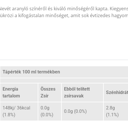
Nevét aranyló színéről és kiváló minőségéről kapta. Kiegyen
tükrözi a kifogástalan minőséget, amit sok évtizedes hagyo
Tápérték 100 ml termékben
Energia
Összes
Ebből telített
Szénhidrá
tartalom
Zsír
zsírsavak
148kj/ 36kcal
0.0g
2.8g
0.0g (0.0%)
(1.8%)
(0.0%)
(1.1%)